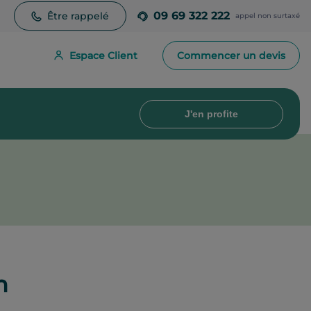
09 69 322 222
Être rappelé
appel non surtaxé
Espace Client
Commencer un devis
J'en profite
n