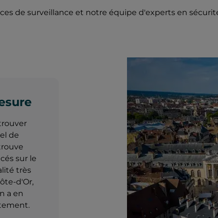
es de surveillance et notre équipe d'experts en sécurit
esure
trouver
el de
 trouve
cés sur le
ité très
ôte-d'Or,
n a en
rtement.