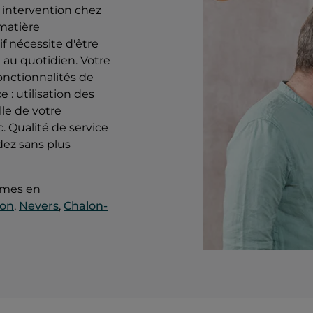
 intervention chez
 matière
f nécessite d'être
 au quotidien. Votre
fonctionnalités de
 : utilisation des
le de votre
. Qualité de service
dez sans plus
armes en
on
,
Nevers
,
Chalon-