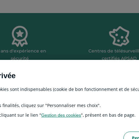
 ans d'expérience en
Centres de télésurveil
sécurité
certifiés APSAD
rivée
cookies sont indispensables (cookie de bon fonctionnement et de séc
 finalités, cliquez sur "Personnaliser mes choix".
ns légales
CGU
Politique de données
liquant sur le lien "
", présent en bas de page.
Gestion des cookies
Per