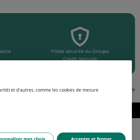
lance
Filiale sécurité du Groupe
Crédit Agricole
urité) et d'autres, comme les cookies de mesure
Aller sur Nexecur.fr
Cookies
sonnaliser mes choix
Accepter et fermer