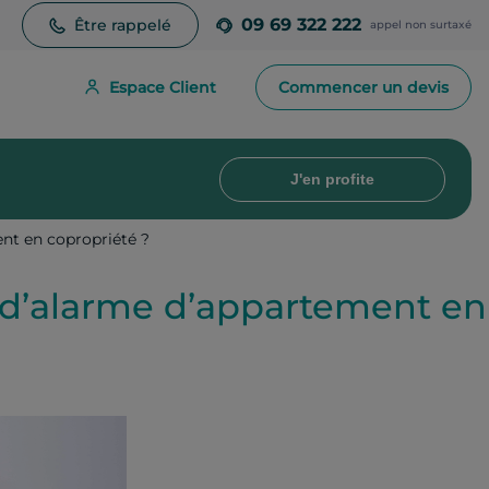
09 69 322 222
Être rappelé
appel non surtaxé
Espace Client
Commencer un devis
J'en profite
ent en copropriété ?
me d’alarme d’appartement en