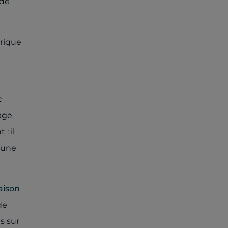
 de
trique
c
age.
: il
 une
ison
de
s sur