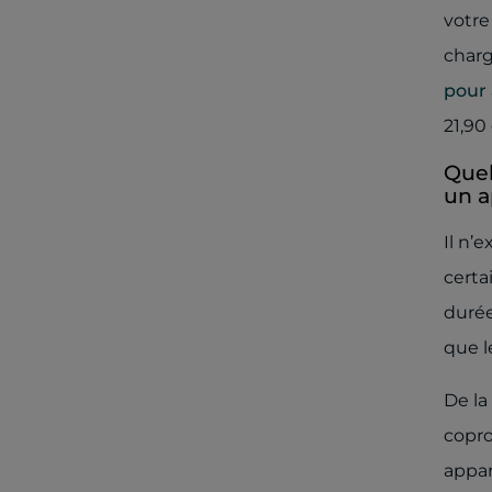
votre
charg
pour
21,90
Quel
un a
Il n’
certa
durée
que l
De la
copro
appar