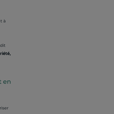
t à
dit
iété,
à
t en
riser