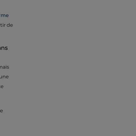
n
arme
tir de
ans
mais
 une
ce
re