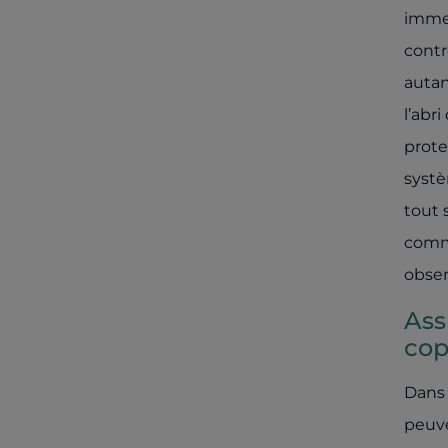
immeu
contr
auta
l’abr
prote
systè
tout s
comme
obser
Ass
cop
Dans 
peuve