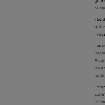
(jour
télés
- Le 
qui s
intru
Les é
besoi
En ef
n’y a
fenêt
Le sy
comm
télés