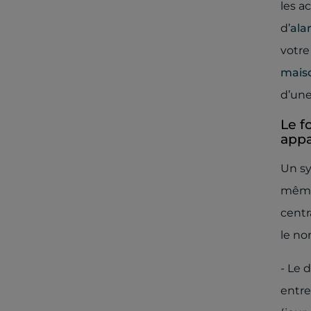
les a
d’
ala
votre
mais
d’un
Le f
app
Un sy
même
centr
le no
- Le 
entre