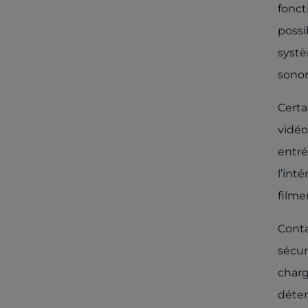
fonct
possi
systè
sonor
Certa
vidéo
entré
l’int
filme
Conta
sécur
charg
déter