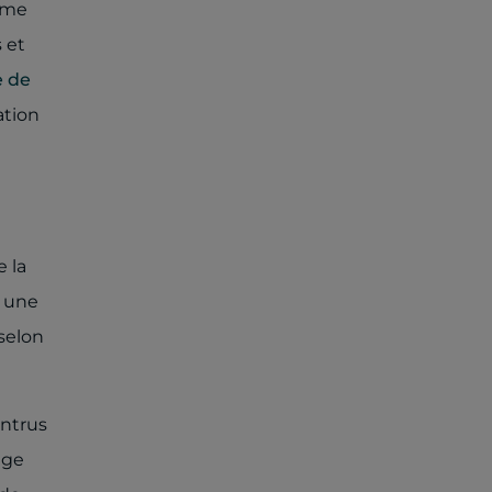
tème
s et
 de
ation
 la
 une
selon
intrus
uge