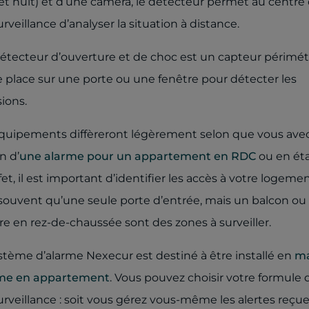
 et nuit) et d’une caméra, le détecteur permet au centre
urveillance d’analyser la situation à distance.
détecteur d’ouverture et de choc est un capteur périmé
e place sur une porte ou une fenêtre pour détecter les
sions.
quipements diffèreront légèrement selon que vous ave
n d’
une alarme pour un appartement en RDC
ou en ét
fet, il est important d’identifier les accès à votre logement 
 souvent qu’une seule porte d’entrée, mais un balcon ou
re en rez-de-chaussée sont des zones à surveiller.
stème d’alarme Nexecur est destiné à être installé en
ma
e en appartement
. Vous pouvez choisir votre formule 
urveillance : soit vous gérez vous-même les alertes reçue